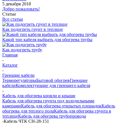
5 декабря 2018
Добро пожаловать!
Статьи
Все статьи
Как подогреть грунт в теплице
Какой тип кабеля выбрать для обогрева трубы
Как подогреть трубу
Главная
-
Каталог
-
Греющие кабели
Терморегуляторы
Бытовой обогрев
Греющие
кабели
Комплектующие для греющего кабеля
-
Кабель для обогрева кровли и крыши
Кабель для обогрева грунта под холодильными
камерами
Кабель для обогрева открытых площадок
Кабель
обогрева для теплого пола
Кабель для обогрева грунта в
теплице
Кабель для обогрева трубопровода
-
Кабель ЧТК СН-28-151