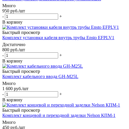
Много
950
руб.
/шт
-
+
В корзину
Быстрый просмотр
Комплект установки кабеля внутрь трубы Ensto EFPLV1
Достаточно
800
руб.
/шт
-
+
В корзину
Быстрый просмотр
Комплект кабельного ввода GH-M25L
Много
1 600
руб.
/шт
-
+
В корзину
Быстрый просмотр
Комплект концевой и переходной заделки Nelson КПМ-1
Много
450
руб.
/шт