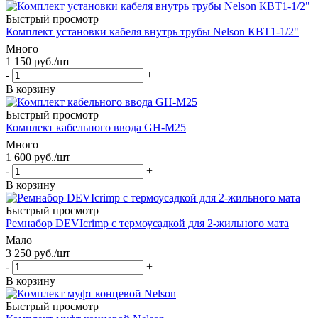
Быстрый просмотр
Комплект установки кабеля внутрь трубы Nelson КВТ1-1/2"
Много
1 150
руб.
/шт
-
+
В корзину
Быстрый просмотр
Комплект кабельного ввода GH-M25
Много
1 600
руб.
/шт
-
+
В корзину
Быстрый просмотр
Ремнабор DEVIcrimp с термоусадкой для 2-жильного мата
Мало
3 250
руб.
/шт
-
+
В корзину
Быстрый просмотр