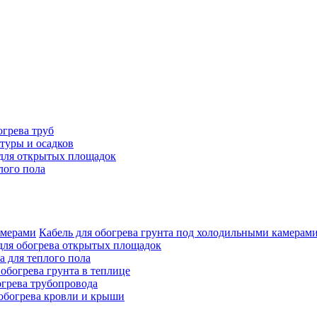
огрева труб
туры и осадков
для открытых площадок
лого пола
Кабель для обогрева грунта под холодильными камерам
для обогрева открытых площадок
а для теплого пола
 обогрева грунта в теплице
огрева трубопровода
 обогрева кровли и крыши