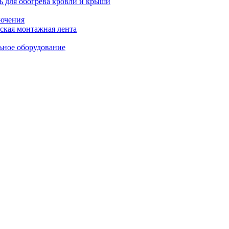
ь для обогрева кровли и крыши
ючения
ская монтажная лента
ьное оборудование