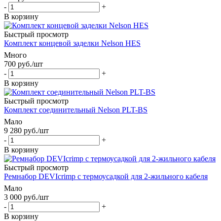
-
+
В корзину
Быстрый просмотр
Комплект концевой заделки Nelson HES
Много
700
руб.
/шт
-
+
В корзину
Быстрый просмотр
Комплект соединительный Nelson PLT-BS
Мало
9 280
руб.
/шт
-
+
В корзину
Быстрый просмотр
Ремнабор DEVIcrimp с термоусадкой для 2-жильного кабеля
Мало
3 000
руб.
/шт
-
+
В корзину