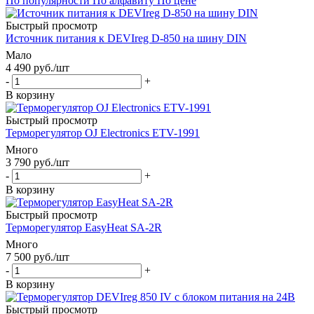
По популярности
По алфавиту
По цене
Быстрый просмотр
Источник питания к DEVIreg D-850 на шину DIN
Мало
4 490
руб.
/шт
-
+
В корзину
Быстрый просмотр
Терморегулятор OJ Electronics ETV-1991
Много
3 790
руб.
/шт
-
+
В корзину
Быстрый просмотр
Терморегулятор EasyHeat SA-2R
Много
7 500
руб.
/шт
-
+
В корзину
Быстрый просмотр