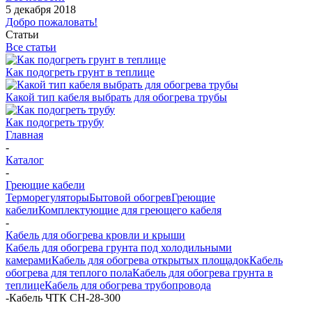
5 декабря 2018
Добро пожаловать!
Статьи
Все статьи
Как подогреть грунт в теплице
Какой тип кабеля выбрать для обогрева трубы
Как подогреть трубу
Главная
-
Каталог
-
Греющие кабели
Терморегуляторы
Бытовой обогрев
Греющие
кабели
Комплектующие для греющего кабеля
-
Кабель для обогрева кровли и крыши
Кабель для обогрева грунта под холодильными
камерами
Кабель для обогрева открытых площадок
Кабель
обогрева для теплого пола
Кабель для обогрева грунта в
теплице
Кабель для обогрева трубопровода
-
Кабель ЧТК СН-28-300